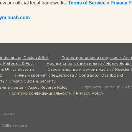
iew our official legal frameworks:
Terms of Service
и
Privacy P
nym.hush.com
dscaping, Design & Soil
Проектирование и геодезия / Archi
 Materials & Fuel
Аренда спецтехники и авто / Heavy Equipm
& Utility Systems
Строительство и ремонт жилья / Residenti
d
Личный кабинет специалиста / Contractor Dashboard
ь / Crypto Guide & Security
О проекте Landclub / Ab
на активов / Asset Reverse Rules
Политика конфиденциальности / Privacy Policy
ush.com
 Calle Tercera,