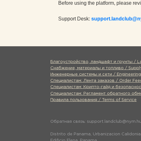
Before using the platform, please rev
Support Desk:
support.landclub@
Благоустройство, ландшафт и грунты / Lan
Снабжение, материалы и топливо / Supply,
Инженерные системы и сети / Engineering 
Специалистам: Лента заказов / Order Fee
Специалистам: Крипто-гайд и безопасност
Специалистам: Регламент обратного обме
Правила пользования / Terms of Service
Обратная связь: support.landclub@nym.h
Distrito de Panama, Urbanizacion Calidonia,
Edificio Elena, Panama