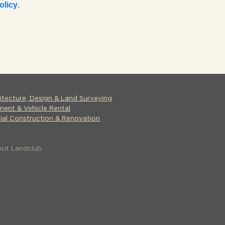
olicy
.
tecture, Design & Land Surveying
ent & Vehicle Rental
al Construction & Renovation
out Landclub