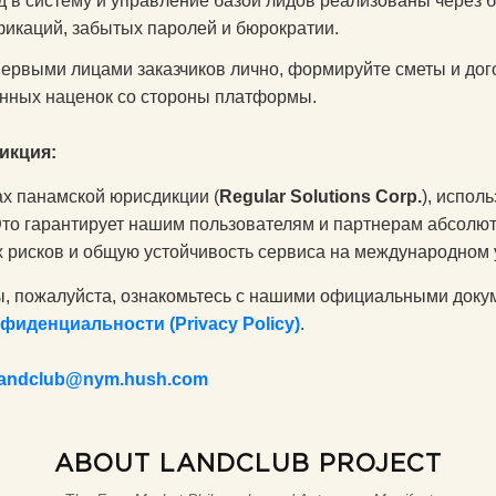
 в систему и управление базой лидов реализованы через 
фикаций, забытых паролей и бюрократии.
ервыми лицами заказчиков лично, формируйте сметы и дого
енных наценок со стороны платформы.
икция:
ах панамской юрисдикции (
Regular Solutions Corp.
), испол
Это гарантирует нашим пользователям и партнерам абсолют
х рисков и общую устойчивость сервиса на международном 
, пожалуйста, ознакомьтесь с нашими официальными доку
фиденциальности (Privacy Policy)
.
.landclub@nym.hush.com
ABOUT LANDCLUB PROJECT