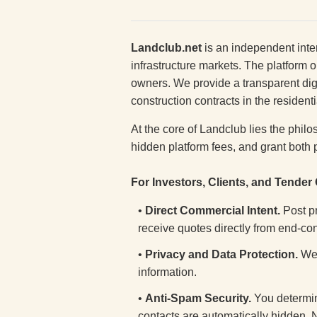
Landclub.net
is an independent inter
infrastructure markets. The platform 
owners. We provide a transparent digi
construction contracts in the residenti
At the core of Landclub lies the philo
hidden platform fees, and grant both
For Investors, Clients, and Tender
•
Direct Commercial Intent.
Post p
receive quotes directly from end-co
•
Privacy and Data Protection.
We 
information.
•
Anti-Spam Security.
You determine
contacts are automatically hidden. 