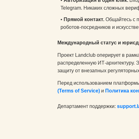
•
Авторизация в один клик.
Вход
Telegram. Никаких сложных вери
•
Прямой контакт.
Общайтесь с п
роботов-посредников и искусств
Международный статус и юрисд
Проект Landclub оперирует в рамк
распределенную ИТ-архитектуру. 
защиту от внезапных регуляторны
Перед использованием платформы
(Terms of Service)
и
Политика кон
Департамент поддержки:
support