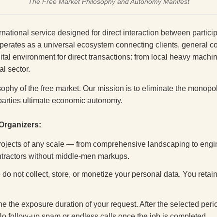
The Free Market Philosophy and Autonomy Manifest
national service designed for direct interaction between particip
operates as a universal ecosystem connecting clients, general c
tal environment for direct transactions: from local heavy machin
al sector.
sophy of the free market. Our mission is to eliminate the monopol
 parties ultimate economic autonomy.
 Organizers:
rojects of any scale — from comprehensive landscaping to eng
ntractors without middle-men markups.
do not collect, store, or monetize your personal data. You retain
 the exposure duration of your request. After the selected perio
No follow-up spam or endless calls once the job is completed.